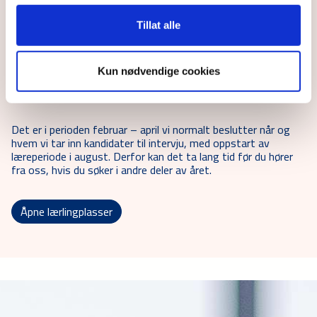
Bra, du har gått gjennom alle stegene for å starte din mulige
Tillat alle
karriere i Caverion. Det var ikke så vanskelig, var det vel?
Du kan søke på våre åpne lærlingstillinger, som betyr at du
Kun nødvendige cookies
kan sende oss din søknad for å vise din interesse om å få en
læreplass.
Det er i perioden februar – april vi normalt beslutter når og
hvem vi tar inn kandidater til intervju, med oppstart av
læreperiode i august. Derfor kan det ta lang tid før du hører
fra oss, hvis du søker i andre deler av året.
Åpne lærlingplasser