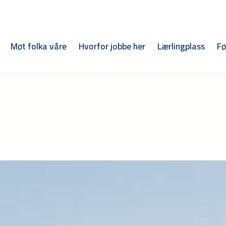
Møt folka våre
Hvorfor jobbe her
Lærlingplass
Fø