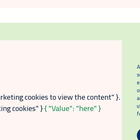
A
s
e
o
keting cookies to view the content" }.
a
u
ing cookies" }
{ "Value": "here" }
f