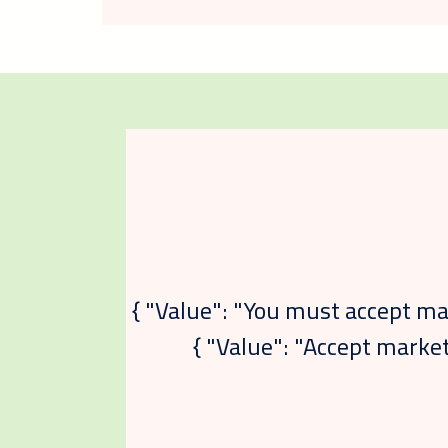
{ "Value": "You must accept mar
{ "Value": "Accept market