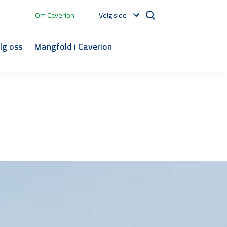
Om Caverion
Velg side
lg oss
Mangfold i Caverion