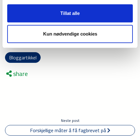
kontakt med aktuelle lærebedrifter du kan søke hos.
Tillat alle
Om du ikke får lærlingplass har du rett på alternativt
opplæringsopplegg (ungdomsrett). Det innebærer som
oftest 3. året på videregående skole.
Kun nødvendige cookies
Bloggartikkel
share
Neste post
Forskjellige måter å få fagbrevet på 