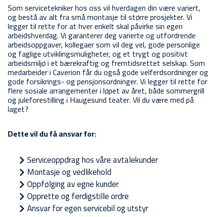
Som servicetekniker hos oss vil hverdagen din være variert,
og bestå av alt fra små montasje til større prosjekter. Vi
legger til rette for at hver enkelt skal påvirke sin egen
arbeidshverdag. Vi garanterer deg varierte og utfordrende
arbeidsoppgaver, kollegaer som vil deg vel, gode personlige
og faglige utviklingsmuligheter, og et trygt og positivt
arbeidsmiljø i et bærekraftig og fremtidsrettet selskap. Som
medarbeider i Caverion får du også gode velferdsordninger og
gode forsikrings- og pensjonsordninger. Vi legger til rette for
flere sosiale arrangementer i løpet av året, både sommergrill
og juleforestilling i Haugesund teater. Vil du være med på
laget?
Dette vil du få ansvar for:
Serviceoppdrag hos våre avtalekunder
Montasje og vedlikehold
Oppfølging av egne kunder
Opprette og ferdigstille ordre
Ansvar for egen servicebil og utstyr