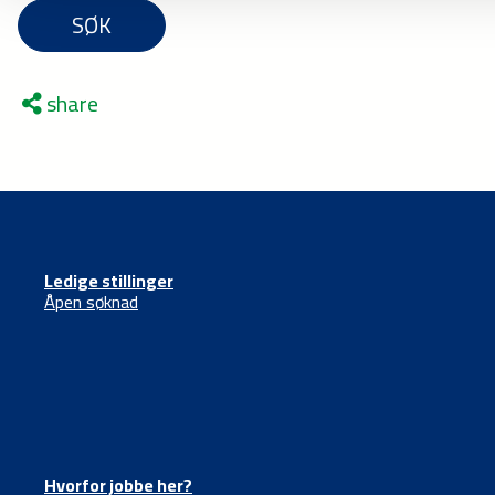
SØK
share
Ledige stillinger
Åpen søknad
Hvorfor jobbe her?